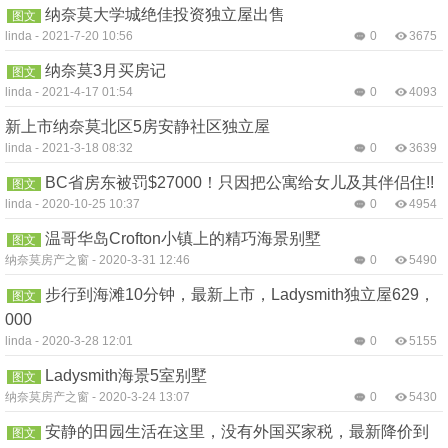
纳奈莫大学城绝佳投资独立屋出售
图文
linda
-
2021-7-20 10:56
0
3675
纳奈莫3月买房记
图文
linda
-
2021-4-17 01:54
0
4093
新上市纳奈莫北区5房安静社区独立屋
linda
-
2021-3-18 08:32
0
3639
BC省房东被罚$27000！只因把公寓给女儿及其伴侣住!!
图文
linda
-
2020-10-25 10:37
0
4954
温哥华岛Crofton小镇上的精巧海景别墅
图文
纳奈莫房产之窗
-
2020-3-31 12:46
0
5490
步行到海滩10分钟，最新上市，Ladysmith独立屋629，
图文
000
linda
-
2020-3-28 12:01
0
5155
Ladysmith海景5室别墅
图文
纳奈莫房产之窗
-
2020-3-24 13:07
0
5430
安静的田园生活在这里，没有外国买家税，最新降价到
图文