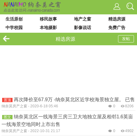
生活原创
移民故事
地产之窗
精选房源
中学校园
本地摄影
影像说话
免费广告
VIU 大学
论坛列表
站内搜索
精选房源
发帖
再次降价至67.9万 -纳奈莫北区近学校海景独立屋。 已售
置顶
纳奈莫房产之窗
-
2020-6-18 05:46
0
8206
纳奈莫北区一线海景三房三卫大地独立屋及相邻1.6英亩
图文
一线海景空地同时上市出售
纳奈莫房产之窗
-
2022-10-31 21:17
0
4902