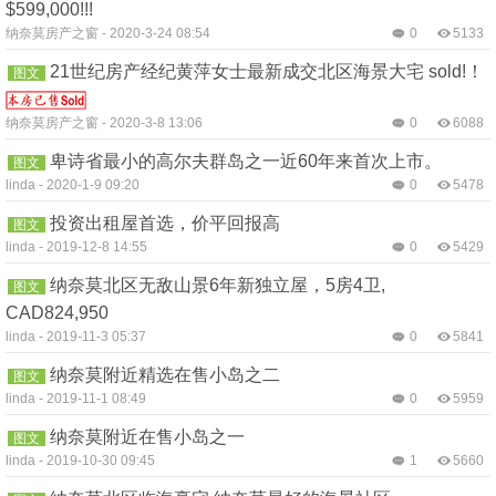
$599,000!!!
纳奈莫房产之窗
-
2020-3-24 08:54
0
5133
21世纪房产经纪黄萍女士最新成交北区海景大宅 sold!！
图文
纳奈莫房产之窗
-
2020-3-8 13:06
0
6088
卑诗省最小的高尔夫群岛之一近60年来首次上市。
图文
linda
-
2020-1-9 09:20
0
5478
投资出租屋首选，价平回报高
图文
linda
-
2019-12-8 14:55
0
5429
纳奈莫北区无敌山景6年新独立屋，5房4卫,
图文
CAD824,950
linda
-
2019-11-3 05:37
0
5841
纳奈莫附近精选在售小岛之二
图文
linda
-
2019-11-1 08:49
0
5959
纳奈莫附近在售小岛之一
图文
linda
-
2019-10-30 09:45
1
5660