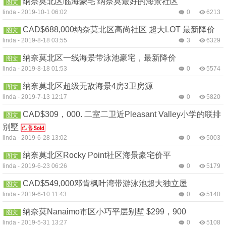
纳奈莫北区临海豪宅 纳奈莫最好的海景社区
图文
linda
-
2019-10-1 06:02
0
6213
CAD$688,000纳奈莫北区高尚社区 超大LOT 最新降价
图文
linda
-
2019-8-18 03:55
3
6329
纳奈莫北区一线海景带泳池豪宅，最新降价
图文
linda
-
2019-8-18 01:53
0
5574
纳奈莫北区超级无敌海景4房3卫房源
图文
linda
-
2019-7-13 12:17
0
5820
CAD$309，000. 二室二卫近Pleasant Valley小学的联排
图文
别墅
linda
-
2019-6-28 13:02
0
5003
纳奈莫北区Rocky Point社区海景豪宅价平
图文
linda
-
2019-6-23 06:26
0
5179
CAD$549,000邓肯枫叶湾带游泳池超大独立屋
图文
linda
-
2019-6-10 11:43
0
5140
纳奈莫Nanaimo市区小巧平层别墅 $299，900
图文
linda
-
2019-5-31 13:27
0
5108