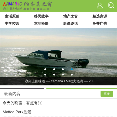
生活原创
移民故事
地产之窗
精选房源
中学校园
本地摄影
影像说话
免费广告
VIU 大学
论坛列表
站内搜索
浪尖上的味道 — Yamaha F50动力巡海 — 20
最新内容
更多
今天的晚霞，有点夸张
Maffoe Park胜景