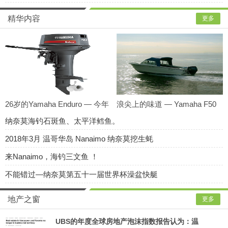
精华内容
更多
26岁的Yamaha Enduro — 今年
浪尖上的味道 — Yamaha F50
首次海试 【视
动力巡海 — 20
纳奈莫海钓石斑鱼、太平洋鳕鱼。
2018年3月 温哥华岛 Nanaimo 纳奈莫挖生蚝
来Nanaimo，海钓三文鱼 ！
不能错过—纳奈莫第五十一届世界杯澡盆快艇
地产之窗
更多
UBS的年度全球房地产泡沫指数报告认为：温