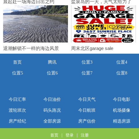
晨起赴一场海边日出之约
盐泉岛的一天，天气太给力了
退潮解锁不一样的海边风景
周末北区garage sale
首页
腾讯
位置3
位置4
位置5
位置6
位置7
位置8
今日汇率
今日油价
今日天气
今日电影
渡轮班次
码头路况
今日航班
机场摄像
房产经纪
全部房源
房产估价
精选房源
首页
|
登录
|
注册