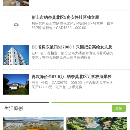
新上市纳奈莫北区5房安静社区独立屋
独家代理新上市纳奈莫北区5房安静社区独立屋，仅售
68万9 最新价：CAD$689，000.00
BC省房东被罚$27000！只因把公寓给女儿及
其
在BC省，有相当一部分公寓大楼都对出租有着明确的
要求，有些会限制允许出租单位的数量
再次降价至67.9万 -纳奈莫北区近学校海景独
已售 ; 价格：CAD$679，000.00（折合套内每平米人
民币17200元；汇率按1加币兑换
生活原创
更多