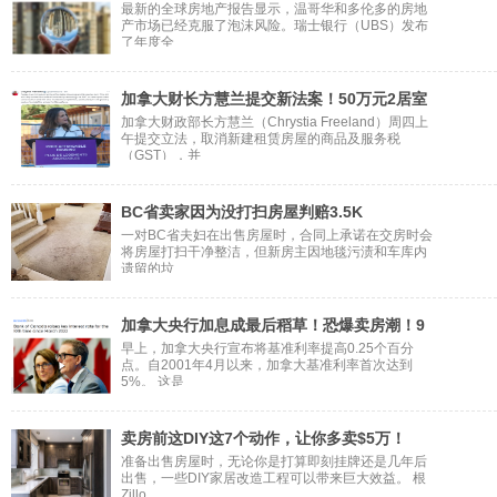
最新的全球房地产报告显示，温哥华和多伦多的房地
产市场已经克服了泡沫风险。瑞士银行（UBS）发布
了年度全
加拿大财长方慧兰提交新法案！50万元2居室
加拿大财政部长方慧兰（Chrystia Freeland）周四上
午提交立法，取消新建租赁房屋的商品及服务税
（GST），并
BC省卖家因为没打扫房屋判赔3.5K
一对BC省夫妇在出售房屋时，合同上承诺在交房时会
将房屋打扫干净整洁，但新房主因地毯污渍和车库内
遗留的垃
加拿大央行加息成最后稻草！恐爆卖房潮！9
早上，加拿大央行宣布将基准利率提高0.25个百分
点。自2001年4月以来，加拿大基准利率首次达到
5%。 这是
卖房前这DIY这7个动作，让你多卖$5万！
准备出售房屋时，无论你是打算即刻挂牌还是几年后
出售，一些DIY家居改造工程可以带来巨大效益。 根
Zillo