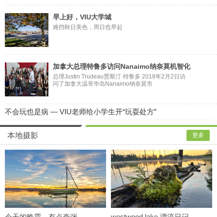
早上好，VIU大学城
难挡秋日美色，周日也早起
加拿大总理特鲁多访问Nanaimo纳奈莫机智化
解现场抗议(视频)
总理Justin Trudeau贾斯汀·特鲁多 2018年2月2日访
问了加拿大温哥华岛Nanaimo纳奈莫市
不会玩也是病 — VIU老师给小学生开“玩耍处方”
本地摄影
更多
今天的晚霞，有点夸张
westwood lake 漂流日记