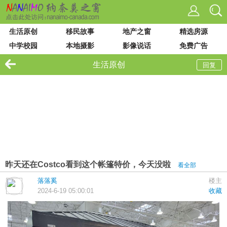
生活原创
移民故事
地产之窗
精选房源
中学校园
本地摄影
影像说话
免费广告
VIU 大学
论坛列表
站内搜索
生活原创
回复
昨天还在Costco看到这个帐篷特价，今天没啦
看全部
落落奚
楼主
2024-6-19 05:00:01
收藏