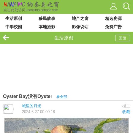
生活原创
移民故事
地产之窗
精选房源
中学校园
本地摄影
影像说话
免费广告
VIU 大学
论坛列表
站内搜索
生活原创
回复
Oyster Bay没有Oyster
看全部
城里的月光
楼主
2024-6-27 00:00:18
收藏