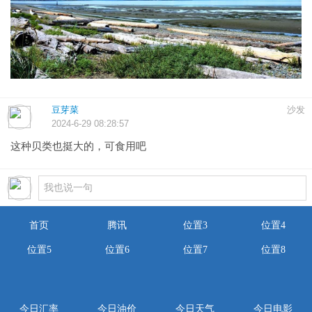
豆芽菜
沙发
2024-6-29 08:28:57
这种贝类也挺大的，可食用吧
首页
腾讯
位置3
位置4
位置5
位置6
位置7
位置8
今日汇率
今日油价
今日天气
今日电影